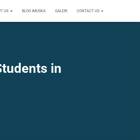
UT US
BLOG IMUSKA
GALERI
CONTACT US
tudents in