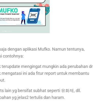
aja dengan aplikasi Mufko. Namun tentunya,
si contohnya:
k terupdate mengingat mungkin ada perubahan dr
uk mengatasi ini ada fitur report untuk membantu
ut.
s lain yg bersifat subhat seperti 유화제, dll.
ahan yg jelas2 tertulis dan haram.