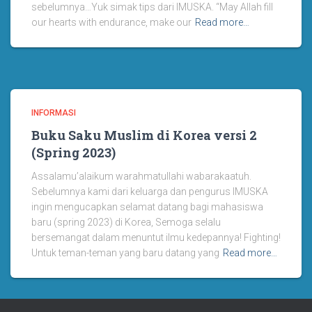
sebelumnya…Yuk simak tips dari IMUSKA. “May Allah fill
our hearts with endurance, make our
Read more…
INFORMASI
Buku Saku Muslim di Korea versi 2
(Spring 2023)
Assalamu’alaikum warahmatullahi wabarakaatuh.
Sebelumnya kami dari keluarga dan pengurus IMUSKA
ingin mengucapkan selamat datang bagi mahasiswa
baru (spring 2023) di Korea, Semoga selalu
bersemangat dalam menuntut ilmu kedepannya! Fighting!
Untuk teman-teman yang baru datang yang
Read more…