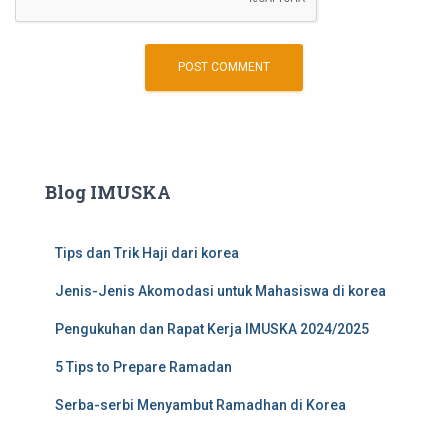
Blog IMUSKA
Tips dan Trik Haji dari korea
Jenis-Jenis Akomodasi untuk Mahasiswa di korea
Pengukuhan dan Rapat Kerja IMUSKA 2024/2025
5 Tips to Prepare Ramadan
Serba-serbi Menyambut Ramadhan di Korea