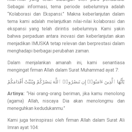
Sebagai informasi, tema periode sebelumnya adalah
“Kolaborasi dan Ekspansi.” Makna keberlanjutan dalam
tema kami adalah melanjutkan nilai-nilai kolaborasi dan
ekspansi yang telah dirintis sebelumnya. Kami yakin
bahwa perpaduan antara inovasi dan keberlanjutan akan
menjadikan IMUSKA tetap relevan dan berprestasi dalam
menghadapi berbagai perubahan zaman.
Dalam menjalankan amanah ini, kami senantiasa
mengingat firman Allah dalam Surat Muhammad ayat 7:
يَٰٓأَيُّهَا ٱلَّذِينَ ءَامَنُوٓا۟ إِن تَنصُرُوا۟ ٱللَّهَ يَنصُرْكُمْ وَيُثَبِّتْ أَقْدَامَكُمْ
Artinya:
“Hai orang-orang beriman, jika kamu menolong
(agama) Allah, niscaya Dia akan menolongmu dan
meneguhkan kedudukanmu.”
Kami juga terinspirasi oleh firman Allah dalam Surat Ali
Imran ayat 104: