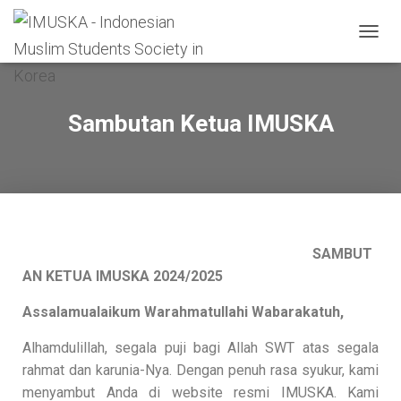
T
O
G
G
L
Sambutan Ketua IMUSKA
E
N
A
V
I
G
A
T
SAMBUT
I
AN KETUA IMUSKA 2024/2025
O
N
Assalamualaikum Warahmatullahi Wabarakatuh,
Alhamdulillah, segala puji bagi Allah SWT atas segala
rahmat dan karunia-Nya. Dengan penuh rasa syukur, kami
menyambut Anda di website resmi IMUSKA. Kami