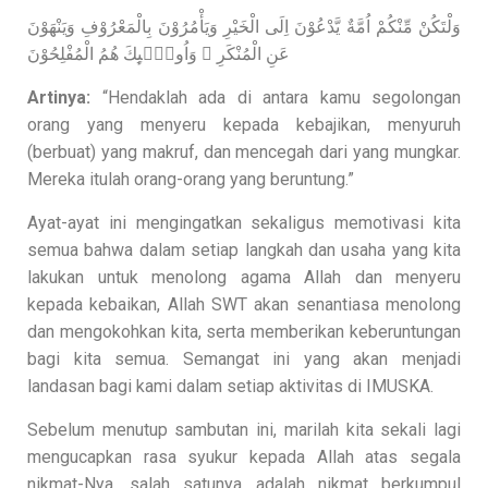
وَلْتَكُنْ مِّنْكُمْ اُمَّةٌ يَّدْعُوْنَ اِلَى الْخَيْرِ وَيَأْمُرُوْنَ بِالْمَعْرُوْفِ وَيَنْهَوْنَ
عَنِ الْمُنْكَرِ ۗ وَاُولٰۤىِٕكَ هُمُ الْمُفْلِحُوْنَ
Artinya:
“Hendaklah ada di antara kamu segolongan
orang yang menyeru kepada kebajikan, menyuruh
(berbuat) yang makruf, dan mencegah dari yang mungkar.
Mereka itulah orang-orang yang beruntung.”
Ayat-ayat ini mengingatkan sekaligus memotivasi kita
semua bahwa dalam setiap langkah dan usaha yang kita
lakukan untuk menolong agama Allah dan menyeru
kepada kebaikan, Allah SWT akan senantiasa menolong
dan mengokohkan kita, serta memberikan keberuntungan
bagi kita semua. Semangat ini yang akan menjadi
landasan bagi kami dalam setiap aktivitas di IMUSKA.
Sebelum menutup sambutan ini, marilah kita sekali lagi
mengucapkan rasa syukur kepada Allah atas segala
nikmat-Nya, salah satunya adalah nikmat berkumpul