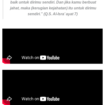
baik untuk dirimu sendiri. Dan jika kamu berbuat
jahat, maka (kerugian kejahatan) itu untuk dirimu
sendiri
.” (Q.S. Al-Isra’ ayat 7)