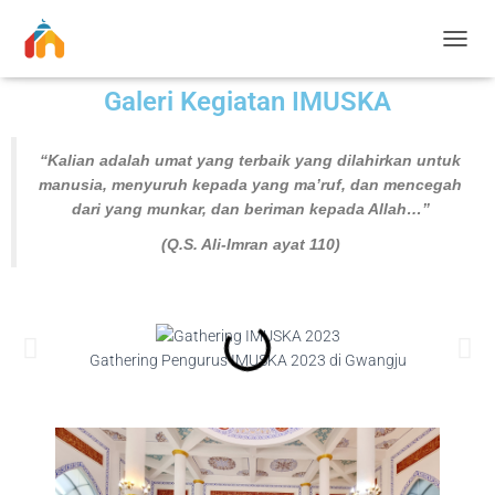
T
O
Galeri Kegiatan IMUSKA
G
G
L
“Kalian adalah umat yang terbaik yang dilahirkan untuk
E
N
manusia, menyuruh kepada yang ma’ruf, dan mencegah
A
dari yang munkar, dan beriman kepada Allah…”
V
(Q.S. Ali-Imran ayat 110)
I
G
A
T
I
O
Gathering Pengurus IMUSKA 2023 di Gwangju
Ga
N