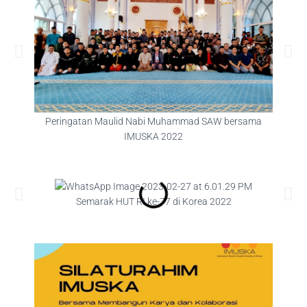
Peringatan Maulid Nabi Muhammad SAW bersama
Peri
IMUSKA 2022
Semarak HUT RI ke-77 di Korea 2022