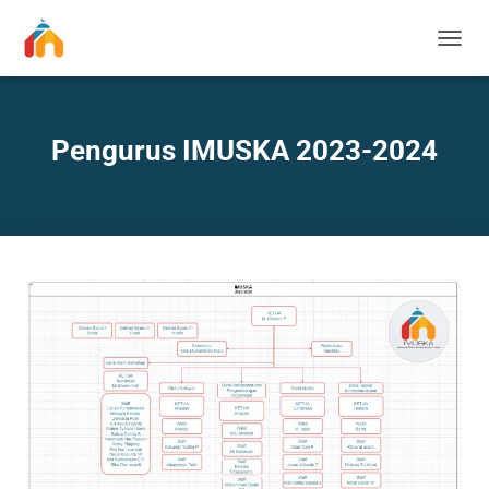
T
O
G
G
L
Pengurus IMUSKA 2023-2024
E
N
A
V
I
G
A
T
I
O
N