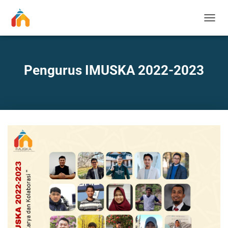
T
O
G
G
L
Pengurus IMUSKA 2022-2023
E
N
A
V
I
G
A
T
I
O
N