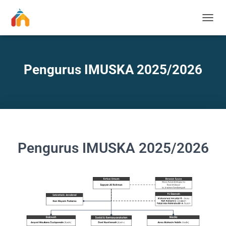
T
O
G
G
L
Pengurus IMUSKA 2025/2026
E
N
A
V
I
G
A
T
Pengurus IMUSKA 2025/2026
I
O
N